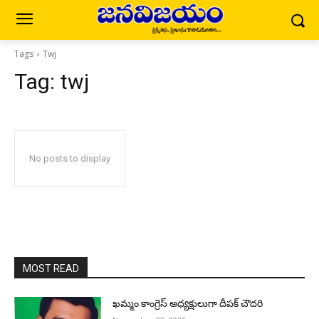
Tags
Twj
Tag:
twj
No posts to display
MOST READ
ఖమ్మం కాంగ్రెస్ అధ్యక్షులుగా దీపక్ చౌదరి