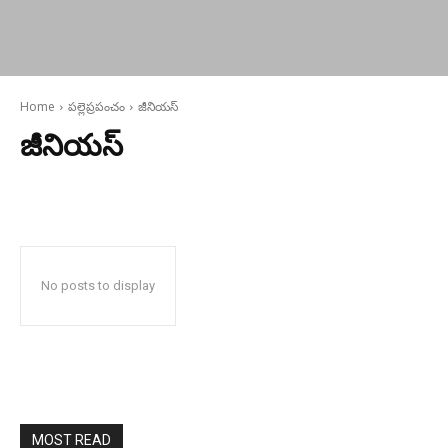
Home
పల్లెప్రపంచం
జీనియస్
జీనియస్
No posts to display
MOST READ