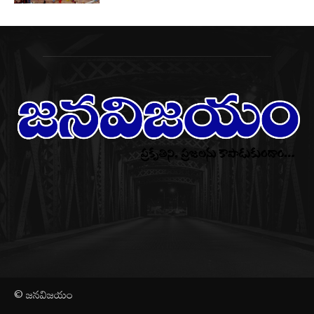
© జనవిజయం