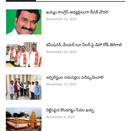
ఖమ్మం కాంగ్రెస్ అధ్యక్షులుగా దీపక్ చౌదరి
November 23, 2025
కమీషనర్, మేయర్ టూ వీలర్ పై డిపో రోడ్ తిరిగాలి
November 22, 2025
జర్నలిస్టుల సమస్యలు పరిష్కరించాలి
November 21, 2025
రెట్టింపైన కొండగట్టు సేవల ఖర్చు
November 9, 2025